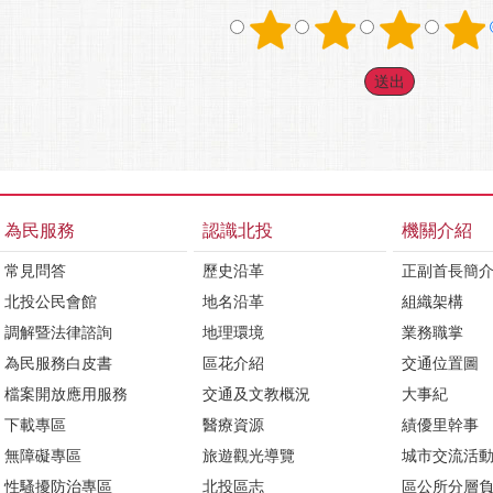
為民服務
認識北投
機關介紹
常見問答
歷史沿革
正副首長簡
北投公民會館
地名沿革
組織架構
調解暨法律諮詢
地理環境
業務職掌
為民服務白皮書
區花介紹
交通位置圖
檔案開放應用服務
交通及文教概況
大事紀
下載專區
醫療資源
績優里幹事
無障礙專區
旅遊觀光導覽
城市交流活
性騷擾防治專區
北投區志
區公所分層