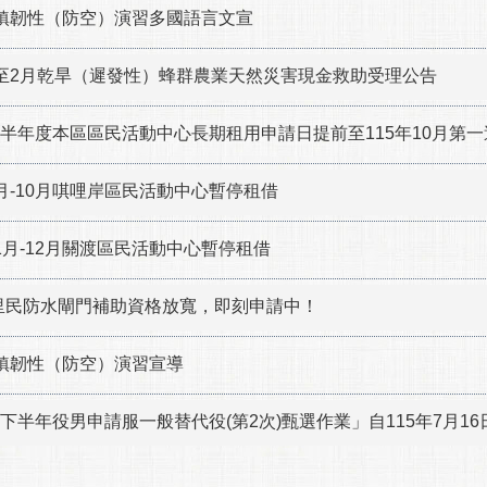
城鎮韌性（防空）演習多國語言文宣
年1至2月乾旱（遲發性）蜂群農業天然災害現金救助受理公告
上半年度本區區民活動中心長期租用申請日提前至115年10月第一
7月-10月唭哩岸區民活動中心暫停租借
11月-12月關渡區民活動中心暫停租借
里民防水閘門補助資格放寬，即刻申請中！
城鎮韌性（防空）演習宣導
年下半年役男申請服一般替代役(第2次)甄選作業」自115年7月16