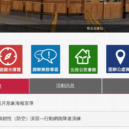
活動訊息
息
結月形象海報宣導
6城鎮韌性（防空）演習—行動網路降速演練