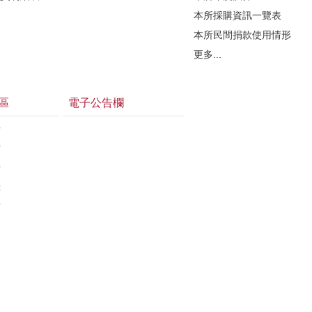
本所採購資訊一覽表
本所民間捐款使用情形
更多...
區
電子公告欄
告
估
告
錄
結