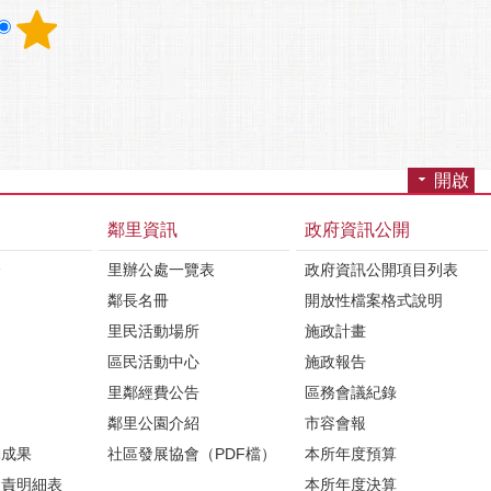
開啟
鄰里資訊
政府資訊公開
介
里辦公處一覽表
政府資訊公開項目列表
鄰長名冊
開放性檔案格式說明
里民活動場所
施政計畫
區民活動中心
施政報告
里鄰經費公告
區務會議紀錄
鄰里公園介紹
市容會報
動成果
社區發展協會（PDF檔）
本所年度預算
負責明細表
本所年度決算