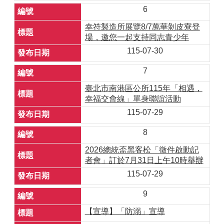
6
幸符製造所展覽8/7萬華剝皮寮登
場，邀您一起支持同志青少年
115-07-30
7
臺北市南港區公所115年「相遇，
幸福交會線」單身聯誼活動
115-07-29
8
2026總統盃黑客松「徵件啟動記
者會」訂於7月31日上午10時舉辦
115-07-29
9
【宣導】「防溺」宣導