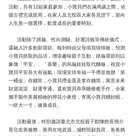
活動，共有12組家庭參加，小寶貝們在滿周歲之際，依
循古禮完成抓周，在家人及北投區大家長見證下，迎向
人生第一個選擇，歡度成長的重要時刻。
活動除了踏龜、性向測驗、好運詩籤等傳統儀式，
還融入許多創新環節。報到時由父母填寫猜猜板，預測
小寶貝抓取的品項，增添趣味親子互動，踏龜環節則以
象徵「平安」、「喜樂」的烏龜娃娃取代麵龜，祝賀小
寶貝平安長大有福氣；現場安排幸福一手撈並致贈「第
一桶金」存錢筒，小寶貝撈金蛋及拿存錢筒，寓意未來
財源滾滾、財運亨通。還有寶貝乖乖睡療癒手作，全家
攜手製作美麗精緻的押花小夜燈，寄寓小寶貝睏好眠，
一瞑大一寸，健康成長。
活動最後，特別邀請臺北市北投親子館陳館長簡介
育兒友善服務，善用在地資源，減輕照顧負荷，爸爸媽