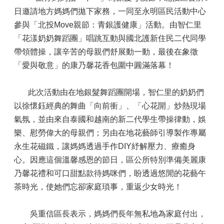
日邀請地方媽媽們拋下家務，一同至永明區民活動中心
參與「北投Move親節：青銀護健康」活動。由智仁里
「花漾奶奶舞蹈團」唱跳互動與國北護新住民二代同學
帶領體操，讓辛苦的母親們舒展動一動，最後在象徵
「愛與敬意」的康乃馨花香包圍中圓滿落幕！
此次活動由在地銀髮舞蹈團開場，智仁里的奶奶們
以徐懷鈺經典的舞曲「向前衝」、「心花開」炒熱現場
氣氛，並由來自泰國和越南的新二代學生帶操律動，娛
樂、慰勞偉大的母親們；另由在地花藝師引導製作專屬
永生花磁鐵，讓媽媽透過手作DIY紓解壓力、療癒身
心。因應這個溫馨感恩的節日，區公所特別準備美麗康
乃馨花禮和可口甜點款待媽咪們，盼透過悠閒的花藝午
茶時光，使她們忘卻家庭瑣事，重返少女時光！
吳重信區長表示，媽媽們長年無私地為家庭付出，