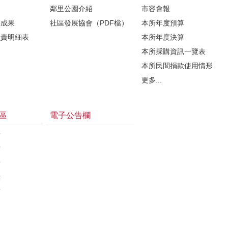
鄰里公園介紹
市容會報
動成果
社區發展協會（PDF檔）
本所年度預算
負責明細表
本所年度決算
本所採購資訊一覽表
本所民間捐款使用情形
更多...
區
電子公告欄
告
估
告
錄
結