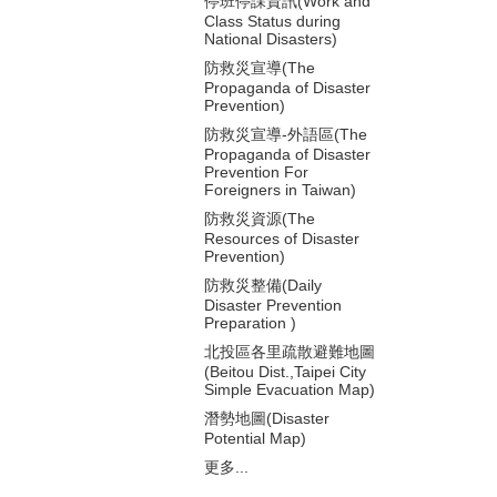
停班停課資訊(Work and
Class Status during
National Disasters)
防救災宣導(The
Propaganda of Disaster
Prevention)
防救災宣導-外語區(The
Propaganda of Disaster
Prevention For
Foreigners in Taiwan)
防救災資源(The
Resources of Disaster
Prevention)
防救災整備(Daily
Disaster Prevention
Preparation )
北投區各里疏散避難地圖
(Beitou Dist.,Taipei City
Simple Evacuation Map)
潛勢地圖(Disaster
Potential Map)
更多...