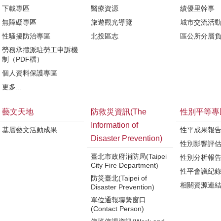
下載專區
醫療資源
績優里幹事
無障礙專區
旅遊觀光導覽
城市交流活
性騷擾防治專區
北投區志
區公所分層
勞務承攬派駐勞工申訴機
制（PDF檔）
個人資料保護專區
更多...
藝文天地
防救災資訊(The
性別平等專
Information of
基層藝文活動成果
性平成果報
Disaster Prevention)
性別影響評
臺北市政府消防局(Taipei
性別分析報
City Fire Department)
性平會議紀
防災臺北(Taipei of
相關資源連
Disaster Prevention)
單位通報聯繫窗口
(Contact Person)