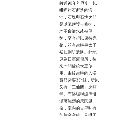
將近90年的歷史，以
唭哩岸石所造的浴
池，石塊與石塊之間
是以硫磺漿去塗抹，
才不會滲水或被侵
蝕，至今得以保持完
整，並有當時皇太子
裕仁到訪遺跡。此地
原為日軍療傷所，後
來才開放給大眾使
用。由於當時的入浴
費只需要3分錢，所以
又有「三仙間」之暱
稱。而浴場與設備瀰
漫著強烈的庶民風
格，室內的古早味有
如時空凝結，見證了