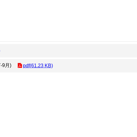
)
9月)
pdf(61.23 KB)