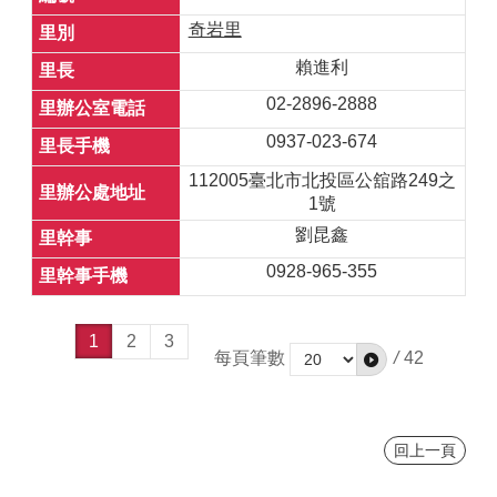
奇岩里
賴進利
02-2896-2888
0937-023-674
112005臺北市北投區公舘路249之
1號
劉昆鑫
0928-965-355
1
2
3
每頁筆數
/
42
回上一頁