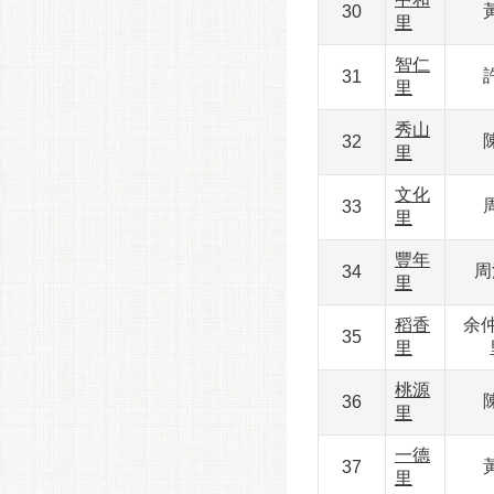
30
里
智仁
31
里
秀山
32
里
文化
33
里
豐年
周
34
里
稻香
余仲
35
里
桃源
36
里
一德
37
里