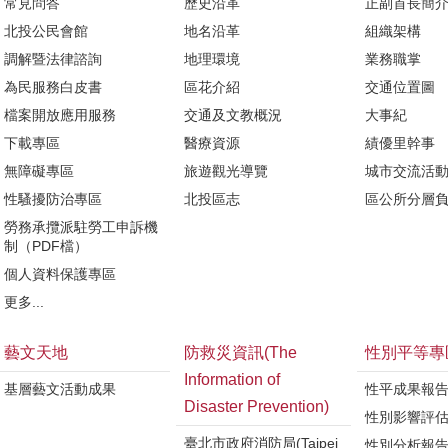
常見問答
歷史沿革
正副首長簡
北投公民會館
地名沿革
組織架構
調解暨法律諮詢
地理環境
業務職掌
為民服務白皮書
區花介紹
交通位置圖
檔案開放應用服務
交通及文教概況
大事紀
下載專區
醫療資源
績優里幹事
無障礙專區
旅遊觀光導覽
城市交流活
性騷擾防治專區
北投區志
區公所分層
勞務承攬派駐勞工申訴機
制（PDF檔）
個人資料保護專區
更多...
藝文天地
防救災資訊(The
性別平等專
Information of
基層藝文活動成果
性平成果報
Disaster Prevention)
性別影響評
臺北市政府消防局(Taipei
性別分析報