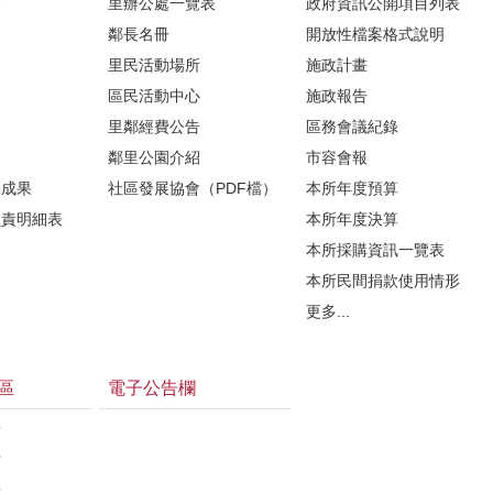
介
里辦公處一覽表
政府資訊公開項目列表
鄰長名冊
開放性檔案格式說明
里民活動場所
施政計畫
區民活動中心
施政報告
里鄰經費公告
區務會議紀錄
鄰里公園介紹
市容會報
動成果
社區發展協會（PDF檔）
本所年度預算
負責明細表
本所年度決算
本所採購資訊一覽表
本所民間捐款使用情形
更多...
區
電子公告欄
告
估
告