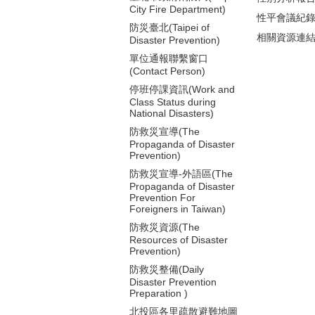
City Fire Department)
性平會議紀
防災臺北(Taipei of
相關資源連
Disaster Prevention)
單位通報聯繫窗口
(Contact Person)
停班停課資訊(Work and
Class Status during
National Disasters)
防救災宣導(The
Propaganda of Disaster
Prevention)
防救災宣導-外語區(The
Propaganda of Disaster
Prevention For
Foreigners in Taiwan)
防救災資源(The
Resources of Disaster
Prevention)
防救災整備(Daily
Disaster Prevention
Preparation )
北投區各里疏散避難地圖