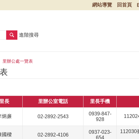
網站導覽
回首頁
進階搜尋
里辦公處一覽表
表
里長
里辦公室電話
里長手機
0939-847-
李炳亷
112
02-2892-2543
928
1120
0937-023-
陳國樑
02-2892-4106
654