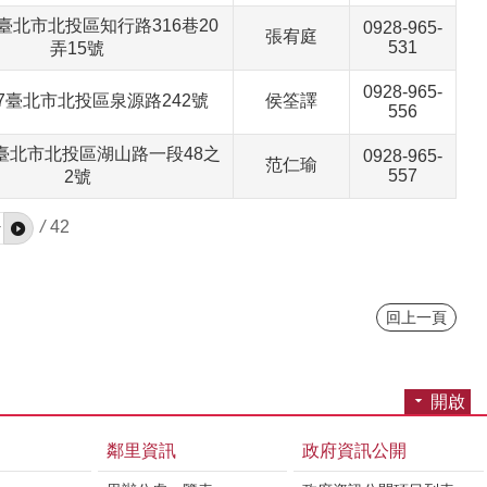
55臺北市北投區知行路316巷20
0928-965-
張宥庭
531
弄15號
0928-965-
007臺北市北投區泉源路242號
侯筌譯
556
91臺北市北投區湖山路一段48之
0928-965-
范仁瑜
557
2號
/
42
回上一頁
開啟
鄰里資訊
政府資訊公開