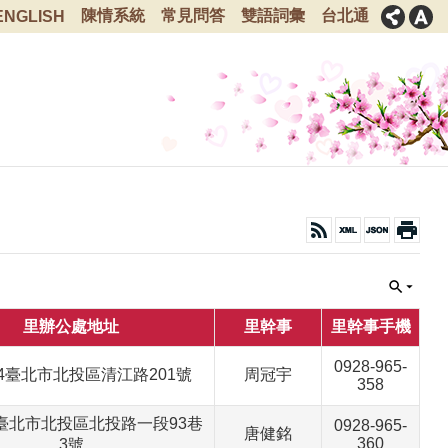
陳情系統
常見問答
雙語詞彙
台北通
ENGLISH
里辦公處地址
里幹事
里幹事手機
0928-965-
024臺北市北投區清江路201號
周冠宇
358
30臺北市北投區北投路一段93巷
0928-965-
唐健銘
360
3號