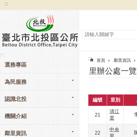
:::
跳到主要內容區塊
:::
:::
首頁
鄰里資訊
選務專區
里辦公處一覽
為民服務
認識北投
編號
里別
清江
21
機關介紹
里
中央
鄰里資訊
22
里