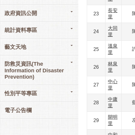
長安
政府資訊公開
23
里
大同
統計資料專區
24
里
溫泉
藝文天地
25
里
防救災資訊(The
林泉
26
Information of Disaster
里
Prevention)
中心
27
里
性別平等專區
中庸
28
里
電子公告欄
開明
29
里
中和