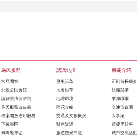
為民服務
認識北投
機關介紹
常見問答
歷史沿革
正副首長簡
北投公民會館
地名沿革
組織架構
調解暨法律諮詢
地理環境
業務職掌
為民服務白皮書
區花介紹
交通位置圖
檔案開放應用服務
交通及文教概況
大事紀
下載專區
醫療資源
績優里幹事
無障礙專區
旅遊觀光導覽
城市交流活