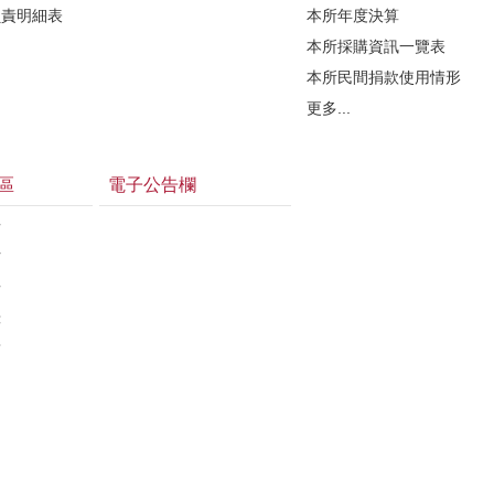
負責明細表
本所年度決算
本所採購資訊一覽表
本所民間捐款使用情形
更多...
區
電子公告欄
告
估
告
錄
結