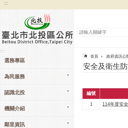
:::
跳到主要內容區塊
:::
:::
首頁
政府資訊公
選務專區
安全及衛生防
為民服務
認識北投
編號
1
114年度安
機關介紹
鄰里資訊