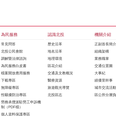
為民服務
認識北投
機關介紹
常見問答
歷史沿革
正副首長簡
北投公民會館
地名沿革
組織架構
調解暨法律諮詢
地理環境
業務職掌
為民服務白皮書
區花介紹
交通位置圖
檔案開放應用服務
交通及文教概況
大事紀
下載專區
醫療資源
績優里幹事
無障礙專區
旅遊觀光導覽
城市交流活
性騷擾防治專區
北投區志
區公所分層
勞務承攬派駐勞工申訴機
制（PDF檔）
個人資料保護專區