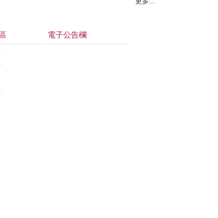
更多...
區
電子公告欄
告
估
告
錄
結