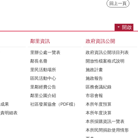
回上一頁
開啟
鄰里資訊
政府資訊公開
介
里辦公處一覽表
政府資訊公開項目列表
鄰長名冊
開放性檔案格式說明
里民活動場所
施政計畫
區民活動中心
施政報告
里鄰經費公告
區務會議紀錄
鄰里公園介紹
市容會報
動成果
社區發展協會（PDF檔）
本所年度預算
負責明細表
本所年度決算
本所採購資訊一覽表
本所民間捐款使用情形