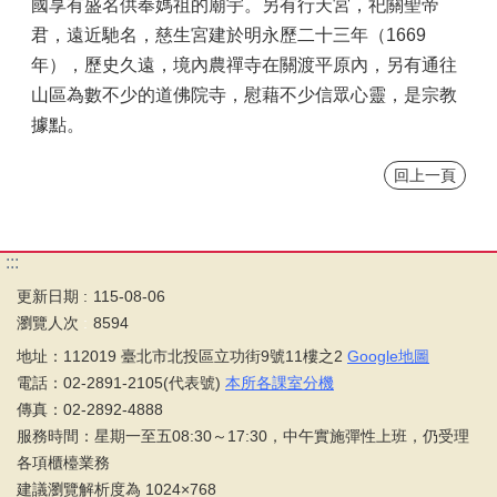
國享有盛名供奉媽祖的廟宇。另有行天宮，祀關聖帝
君，遠近馳名，慈生宮建於明永歷二十三年（1669
年），歷史久遠，境內農禪寺在關渡平原內，另有通往
山區為數不少的道佛院寺，慰藉不少信眾心靈，是宗教
據點。
回上一頁
:::
更新日期
115-08-06
瀏覽人次
8594
地址：112019 臺北市北投區立功街9號11樓之2
Google地圖
電話：02-2891-2105(代表號)
本所各課室分機
傳真：02-2892-4888
服務時間：星期一至五08:30～17:30，中午實施彈性上班，仍受理
各項櫃檯業務
建議瀏覽解析度為 1024×768