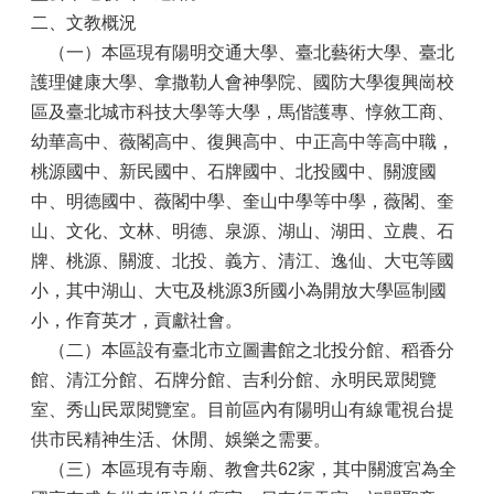
二、文教概況
（一）本區現有陽明交通大學、臺北藝術大學、臺北
護理健康大學、拿撒勒人會神學院、國防大學復興崗校
區及臺北城市科技大學等大學，馬偕護專、惇敘工商、
幼華高中、薇閣高中、復興高中、中正高中等高中職，
桃源國中、新民國中、石牌國中、北投國中、關渡國
中、明德國中、薇閣中學、奎山中學等中學，薇閣、奎
山、文化、文林、明德、泉源、湖山、湖田、立農、石
牌、桃源、關渡、北投、義方、清江、逸仙、大屯等國
小，其中湖山、大屯及桃源3所國小為開放大學區制國
小，作育英才，貢獻社會。
（二）本區設有臺北市立圖書館之北投分館、稻香分
館、清江分館、石牌分館、吉利分館、永明民眾閱覽
室、秀山民眾閱覽室。目前區內有陽明山有線電視台提
供市民精神生活、休閒、娛樂之需要。
（三）本區現有寺廟、教會共62家，其中關渡宮為全