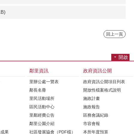
KB)
回上一頁
開啟
鄰里資訊
政府資訊公開
介
里辦公處一覽表
政府資訊公開項目列表
鄰長名冊
開放性檔案格式說明
里民活動場所
施政計畫
區民活動中心
施政報告
里鄰經費公告
區務會議紀錄
鄰里公園介紹
市容會報
動成果
社區發展協會（PDF檔）
本所年度預算