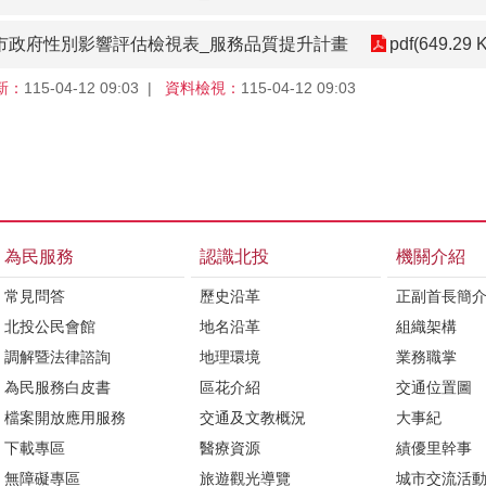
北市政府性別影響評估檢視表_服務品質提升計畫
pdf(649.29 
新：
115-04-12 09:03
資料檢視：
115-04-12 09:03
為民服務
認識北投
機關介紹
常見問答
歷史沿革
正副首長簡
北投公民會館
地名沿革
組織架構
調解暨法律諮詢
地理環境
業務職掌
為民服務白皮書
區花介紹
交通位置圖
檔案開放應用服務
交通及文教概況
大事紀
下載專區
醫療資源
績優里幹事
無障礙專區
旅遊觀光導覽
城市交流活