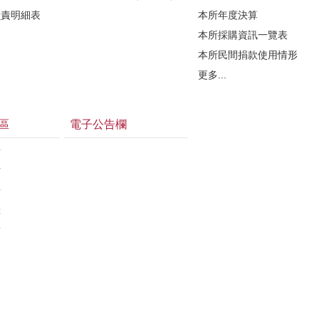
負責明細表
本所年度決算
本所採購資訊一覽表
本所民間捐款使用情形
更多...
區
電子公告欄
告
估
告
錄
結