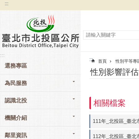
:::
跳到主要內容區塊
:::
:::
首頁
性別平等專
選務專區
性別影響評估
為民服務
認識北投
相關檔案
機關介紹
111年_北投區_臺
鄰里資訊
112年_北投區_臺