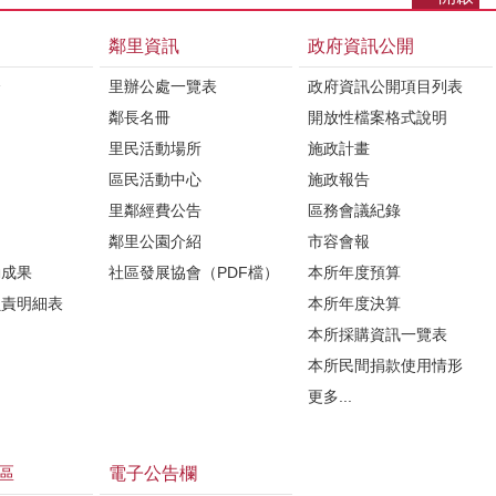
鄰里資訊
政府資訊公開
介
里辦公處一覽表
政府資訊公開項目列表
鄰長名冊
開放性檔案格式說明
里民活動場所
施政計畫
區民活動中心
施政報告
里鄰經費公告
區務會議紀錄
鄰里公園介紹
市容會報
動成果
社區發展協會（PDF檔）
本所年度預算
負責明細表
本所年度決算
本所採購資訊一覽表
本所民間捐款使用情形
更多...
區
電子公告欄