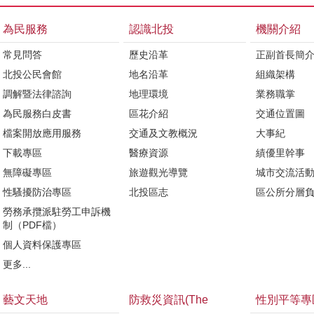
為民服務
認識北投
機關介紹
常見問答
歷史沿革
正副首長簡
北投公民會館
地名沿革
組織架構
調解暨法律諮詢
地理環境
業務職掌
為民服務白皮書
區花介紹
交通位置圖
檔案開放應用服務
交通及文教概況
大事紀
下載專區
醫療資源
績優里幹事
無障礙專區
旅遊觀光導覽
城市交流活
性騷擾防治專區
北投區志
區公所分層
勞務承攬派駐勞工申訴機
制（PDF檔）
個人資料保護專區
更多...
藝文天地
防救災資訊(The
性別平等專