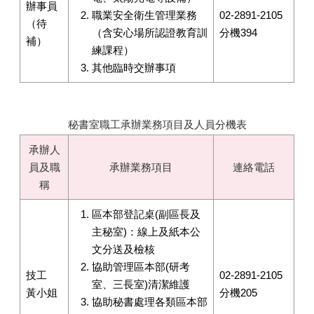
辦事員
職業安全衛生管理業務
02-2891-2105
（待
（含安心場所認證教育訓
分機394
補）
練課程）
其他臨時交辦事項
秘書室職工承辦業務項目及人員分機表
承辦人
員及職
承辦業務項目
連絡電話
稱
區本部登記桌(副區長及
主秘室)：線上及紙本公
文分送及檢核
協助管理區本部(研考
技工
02-2891-2105
室、三長室)清潔維護
黃小姐
分機205
協助秘書處理各類區本部