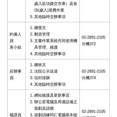
歲入款項繳交市庫）及各
項(歲入)退費作業
其他臨時交辦事項
總發文
約僱人
郵資管理
02-2891-2105
員
文書作業系統共同使用機
分機372
黃小姐
具管理、維護
其他臨時交辦事項
總收文
莊辦事
法院公示送達
02-2891-2105
員
信封採購
分機374
其他臨時交辦事項
網站維護及更新事宜
辦公室電腦及周邊設備之
規劃及請購
02-2891-2105
楊課員
規劃訓練同仁電腦基本能