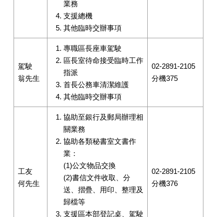
業務
支援總機
其他臨時交辦事項
專職區長座車駕駛
區長室待命接受臨時工作
駕駛
02-2891-2105
指派
翁先生
分機375
首長公務車清潔維護
其他臨時交辦事項
協助至銀行及郵局辦理相
關業務
協助各類秘書室文書作
業：
(1)公文物品交換
工友
02-2891-2105
(2)書信文件收取、分
何先生
分機376
送、摺疊、用印、整理及
歸檔等
支援區本部登記桌、駕駛