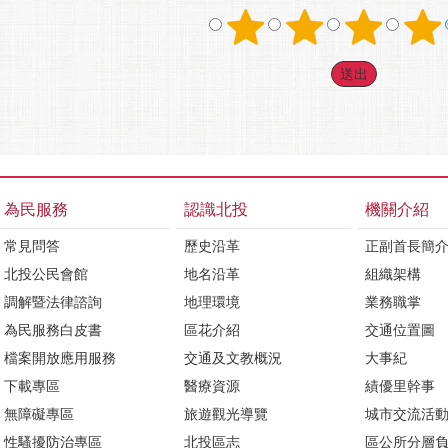
為民服務
認識北投
機關介紹
常見問答
歷史沿革
正副首長簡
北投公民會館
地名沿革
組織架構
調解暨法律諮詢
地理環境
業務職掌
為民服務白皮書
區花介紹
交通位置圖
檔案開放應用服務
交通及文教概況
大事紀
下載專區
醫療資源
績優里幹事
無障礙專區
旅遊觀光導覽
城市交流活
性騷擾防治專區
北投區志
區公所分層