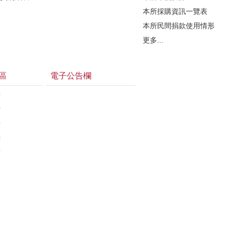
本所採購資訊一覽表
本所民間捐款使用情形
更多...
區
電子公告欄
告
估
告
錄
結