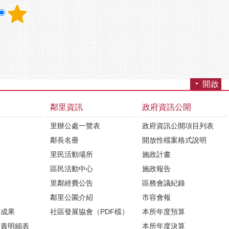
開啟
鄰里資訊
政府資訊公開
介
里辦公處一覽表
政府資訊公開項目列表
鄰長名冊
開放性檔案格式說明
里民活動場所
施政計畫
區民活動中心
施政報告
里鄰經費公告
區務會議紀錄
鄰里公園介紹
市容會報
動成果
社區發展協會（PDF檔）
本所年度預算
負責明細表
本所年度決算