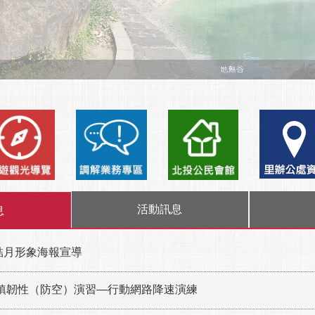
活動訊息
息
結月形象海報宣導
6城鎮韌性（防空）演習—行動網路降速演練