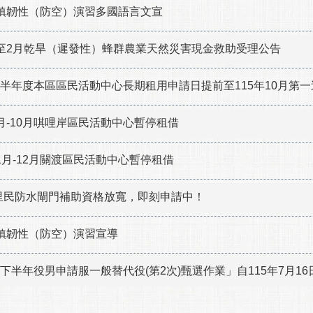
城鎮韌性（防空）演習多國語言文宣
年1至2月乾旱（遲發性）蜂群農業天然災害現金救助受理公告
上半年度本區區民活動中心長期租用申請日提前至115年10月第一
7月-10月唭哩岸區民活動中心暫停租借
11月-12月關渡區民活動中心暫停租借
里民防水閘門補助資格放寬，即刻申請中！
城鎮韌性（防空）演習宣導
年下半年役男申請服一般替代役(第2次)甄選作業」自115年7月16