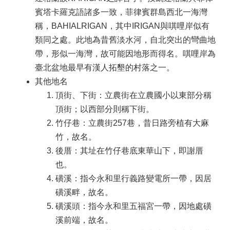
賓塔卡羅克語諸多一致，菲律賓群島西北一海灣
稱，BAHIALRIGAN，其中IRIGAN與唭哩岸似有
類同之處。此地為昔舊淡水河，自北突出的彎曲地
帶，形似一海灣，故可能因地形而得名。唭哩岸為
臺北盆地最早有漢人拓墾的村落之一。
其他地名
頂街、下街：立農街在立農國小以東部分稱
頂街；以西部分則稱下街。
竹仔巷：立農街257巷，昔日路旁植有大麻
竹，故名。
後厝：其址在竹仔巷底東華山下，即謝厝
也。
磺溪：指今永和里行義路變電所一帶，因居
磺溪畔，故名。
磺溪頭：指今永和里五福宮一帶，因地處磺
溪前端，故名。