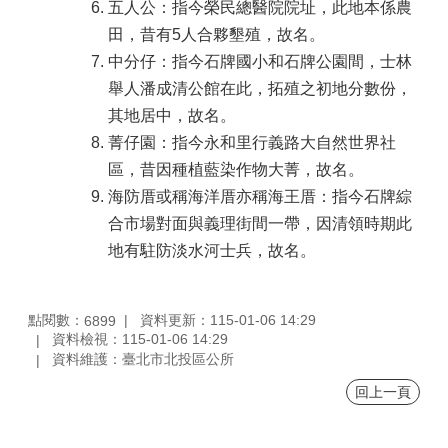
五人公：指今榮民總醫院院址，此地本係農
田，昔有5人合夥墾殖，故名。
中分仔：指今石牌國小和石牌公園間，士林
舉人潘成清公館在此，拓殖之初地分數份，
其地居中，故名。
菁仔園：指今永和里行義路大自然世界社
區，昔因種植藍染作物大菁，故名。
海防厝或稱海洋厝亦稱海王厝：指今石牌綜
合市場對面與義理街間一帶，因清領時期此
地有駐防淡水河士兵，故名。
點閱數：
資料更新：115-01-06 14:29
6899
資料檢視：115-01-06 14:29
資料維護：臺北市北投區公所
回上一頁