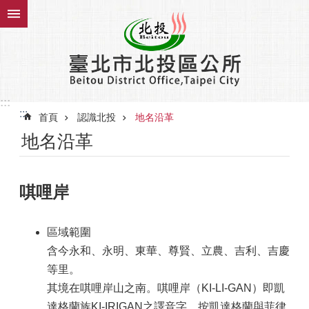
跳到主要內容區塊
:::
:::
首頁
認識北投
地名沿革
地名沿革
唭哩岸
區域範圍
含今永和、永明、東華、尊賢、立農、吉利、吉慶
等里。
其境在唭哩岸山之南。唭哩岸（KI-LI-GAN）即凱
達格蘭族KI-IRIGAN之譯音字。按凱達格蘭與菲律