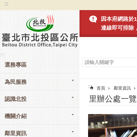
:::
跳到主要內容區塊
因本府網路於1
連線即可排除
:::
選務專區
為民服務
:::
首頁
鄰里資訊
里辦公處一覽
認識北投
機關介紹
鄰里資訊