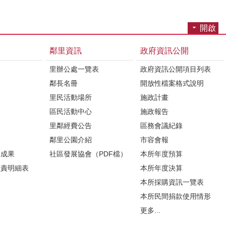
開啟
鄰里資訊
政府資訊公開
介
里辦公處一覽表
政府資訊公開項目列表
鄰長名冊
開放性檔案格式說明
里民活動場所
施政計畫
區民活動中心
施政報告
里鄰經費公告
區務會議紀錄
鄰里公園介紹
市容會報
動成果
社區發展協會（PDF檔）
本所年度預算
負責明細表
本所年度決算
本所採購資訊一覽表
本所民間捐款使用情形
更多...