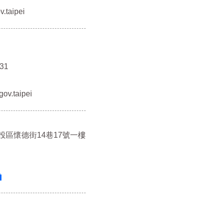
.taipei
31
ov.taipei
北投區懷德街14巷17號一樓