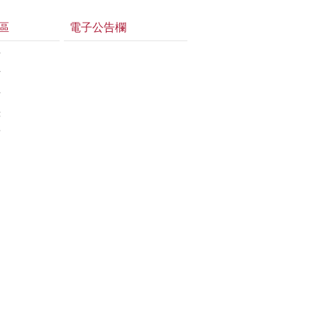
區
電子公告欄
告
估
告
錄
結