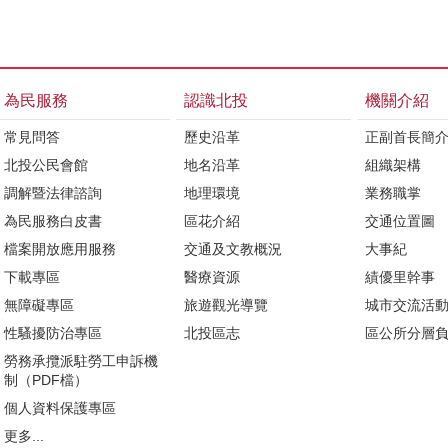
為民服務
認識北投
機關介紹
常見問答
歷史沿革
正副首長簡
北投公民會館
地名沿革
組織架構
調解暨法律諮詢
地理環境
業務職掌
為民服務白皮書
區花介紹
交通位置圖
檔案開放應用服務
交通及文教概況
大事紀
下載專區
醫療資源
績優里幹事
無障礙專區
旅遊觀光導覽
城市交流活
性騷擾防治專區
北投區志
區公所分層
勞務承攬派駐勞工申訴機
制（PDF檔）
個人資料保護專區
更多...