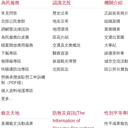
為民服務
認識北投
機關介紹
常見問答
歷史沿革
正副首長簡
北投公民會館
地名沿革
組織架構
調解暨法律諮詢
地理環境
業務職掌
為民服務白皮書
區花介紹
交通位置圖
檔案開放應用服務
交通及文教概況
大事紀
下載專區
醫療資源
績優里幹事
無障礙專區
旅遊觀光導覽
城市交流活
性騷擾防治專區
北投區志
區公所分層
勞務承攬派駐勞工申訴機
制（PDF檔）
個人資料保護專區
更多...
藝文天地
防救災資訊(The
性別平等專
Information of
基層藝文活動成果
性平成果報