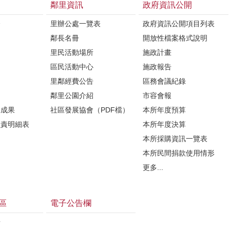
鄰里資訊
政府資訊公開
介
里辦公處一覽表
政府資訊公開項目列表
鄰長名冊
開放性檔案格式說明
里民活動場所
施政計畫
區民活動中心
施政報告
里鄰經費公告
區務會議紀錄
鄰里公園介紹
市容會報
動成果
社區發展協會（PDF檔）
本所年度預算
負責明細表
本所年度決算
本所採購資訊一覽表
本所民間捐款使用情形
更多...
區
電子公告欄
告