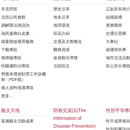
常見問答
歷史沿革
正副首長簡
北投公民會館
地名沿革
組織架構
調解暨法律諮詢
地理環境
業務職掌
為民服務白皮書
區花介紹
交通位置圖
檔案開放應用服務
交通及文教概況
大事紀
下載專區
醫療資源
績優里幹事
無障礙專區
旅遊觀光導覽
城市交流活
性騷擾防治專區
北投區志
區公所分層
勞務承攬派駐勞工申訴機
制（PDF檔）
個人資料保護專區
更多...
藝文天地
防救災資訊(The
性別平等專
Information of
基層藝文活動成果
性平成果報
Disaster Prevention)
性別影響評