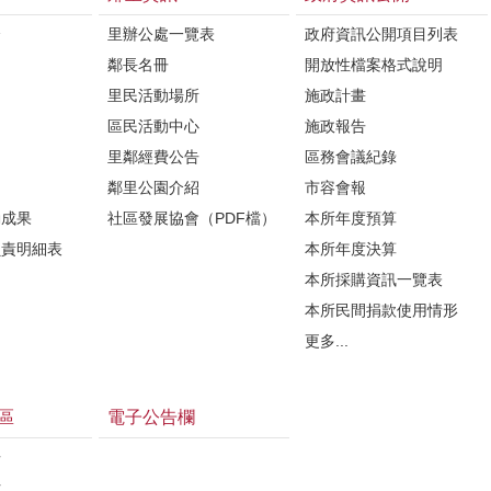
介
里辦公處一覽表
政府資訊公開項目列表
鄰長名冊
開放性檔案格式說明
里民活動場所
施政計畫
區民活動中心
施政報告
里鄰經費公告
區務會議紀錄
鄰里公園介紹
市容會報
動成果
社區發展協會（PDF檔）
本所年度預算
負責明細表
本所年度決算
本所採購資訊一覽表
本所民間捐款使用情形
更多...
區
電子公告欄
告
估