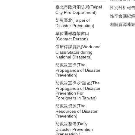
臺北市政府消防局(Taipei
性別分析報
City Fire Department)
性平會議紀
防災臺北(Taipei of
相關資源連
Disaster Prevention)
單位通報聯繫窗口
(Contact Person)
停班停課資訊(Work and
Class Status during
National Disasters)
防救災宣導(The
Propaganda of Disaster
Prevention)
防救災宣導-外語區(The
Propaganda of Disaster
Prevention For
Foreigners in Taiwan)
防救災資源(The
Resources of Disaster
Prevention)
防救災整備(Daily
Disaster Prevention
Preparation )