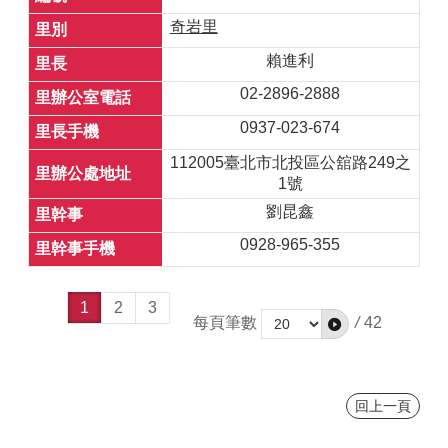
奇岩里
賴進利
02-2896-2888
0937-023-674
112005臺北市北投區公舘路249之
1號
劉昆鑫
0928-965-355
1
2
3
每頁筆數
/
42
回上一頁